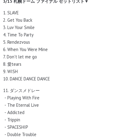
3/15 札幌ドーム ファイナル セットリスト▼
1. SLAVE
2. Get You Back
3. Luv Your Smile
4. Time To Party
5. Rendezvous
6. When You Were Mine
7. Don't let me go
8. 愛tears
9. WISH
10. DANCE DANCE DANCE
11. ダンスメドレー
・Playing With Fire
・The Eternal Live
・Addicted
・Trippin
・SPACESHIP
・Double Trouble