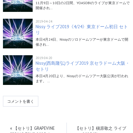
11月9日～10日の2日間、YOASOBIのライブが東京ドームで
開催され…
2019-04-24
Nissy ライブ2019《4/24》東京ドーム初日 セト
リ
本日4月24日、Nissyのソロドームツアーが東京ドームで開
催され…
2019-04-20
Nissy(西島隆弘)ライブ2019 京セラドーム大阪・
セトリ
本日4月20日より、Nissyのドームツアー大阪公演が行われ
ます。 …
コメントを書く
«
【セトリ】GRAPEVINE
【セトリ】槇原敬之 ライブ