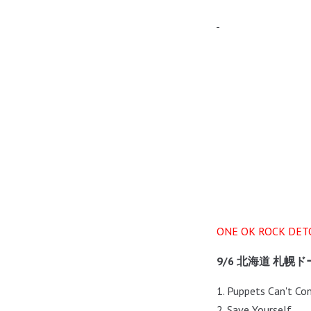
ONE OK ROCK DET
9/6 北海道 札幌
1. Puppets Can't Co
2. Save Yourself