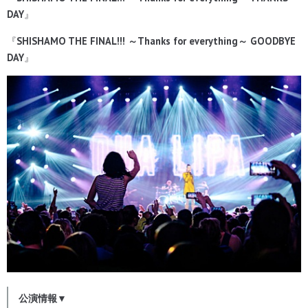
DAY
』
『
SHISHAMO THE FINAL!!! ～Thanks for everything～ GOODBYE
DAY
』
公演情報▼