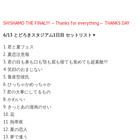
SHISHAMO THE FINAL!!! ～Thanks for everything～ THANKS DAY
6/13 とどろきスタジアム1日目
セットリスト▼
1. 君と夏フェス
2. 夏恋注意報
3. 君の目も鼻も口も顎も眉も寝ても覚めても超素敵!!!
4. 笑顔のおまじない
5. 量産型彼氏
6. ひっちゃかめっちゃか
7. 君の大事にしてるもの
8. かわいい
9. きっとあの漫画のせい
10. 花
11. 熱帯夜
12. 夏の恋人
13. 夢で逢う