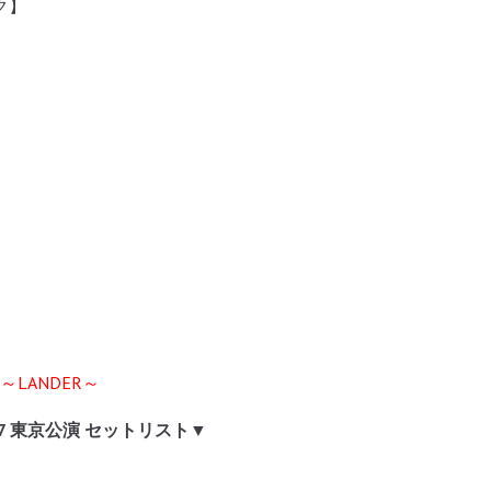
ク】
ways～LANDER～
2/17 東京公演 セットリスト▼