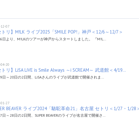
-12-07
トリ】M!LK ライブ2025「SMILE POP!」神戸＜12/6～12/7＞
月6日より、M!LKのツアーが神戸からスタートしました。 『M!L…
-04-20
リ】LiSA LiVE is Smile Always ～i SCREAM～ 武道館＜4/19…
19日～20日の2日間、LiSAさんのライブが武道館で開催されま…
-01-27
PER BEAVER ライブ2024「駱駝革命21」名古屋 セトリ＜1/27・1/28
27日～28日の2日間、SUPER BEAVERのライブが名古屋で開催さ…