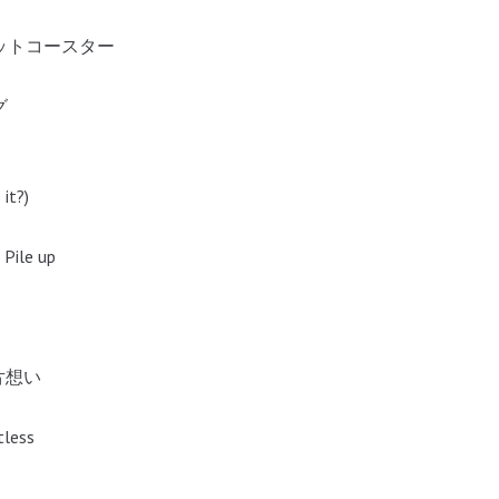
ェットコースター
グ
it?)
ile up
eの片想い
rtless