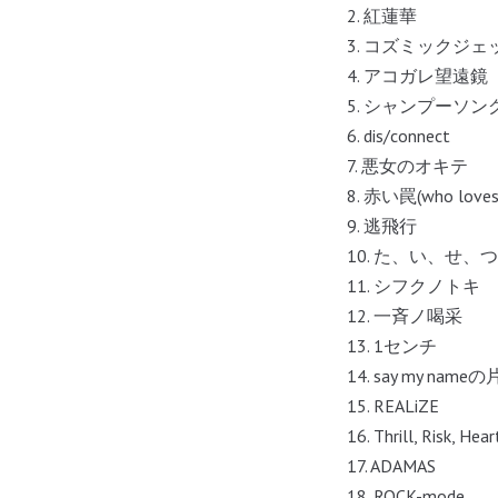
2. 紅蓮華
3. コズミックジ
4. アコガレ望遠鏡
5. シャンプーソン
6. dis/connect
7. 悪女のオキテ
8. 赤い罠(who loves 
9. 逃飛行
10. た、い、せ、つ P
11. シフクノトキ
12. 一斉ノ喝采
13. 1センチ
14. say my nam
15. REALiZE
16. Thrill, Risk, Hea
17. ADAMAS
18. ROCK-mode