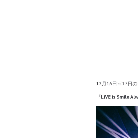
12月16日～17
『
LiVE is Smile 